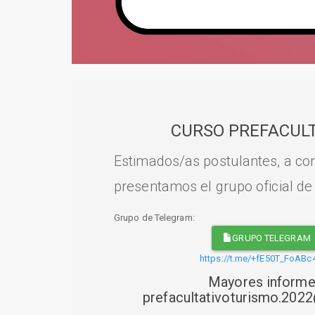
CURSO PREFACULT
Estimados/as postulantes, a con
presentamos el grupo oficial de
Grupo de Telegram:
GRUPO TELEGRAM
https://t.me/+fE50T_FoABc
Mayores informe
prefacultativoturismo.20