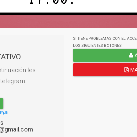
SI TIENE PROBLEMAS CON EL ACCE
LOS SIGUIENTES BOTONES
A
ATIVO
tinuación les
MA
 telegram.
4YjJh
s:
22@gmail.com