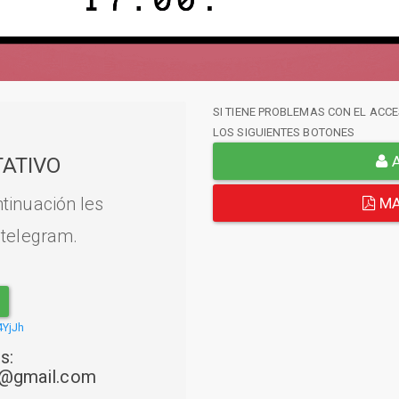
SI TIENE PROBLEMAS CON EL ACCE
LOS SIGUIENTES BOTONES
A
ATIVO
tinuación les
MA
 telegram.
4YjJh
s:
22@gmail.com