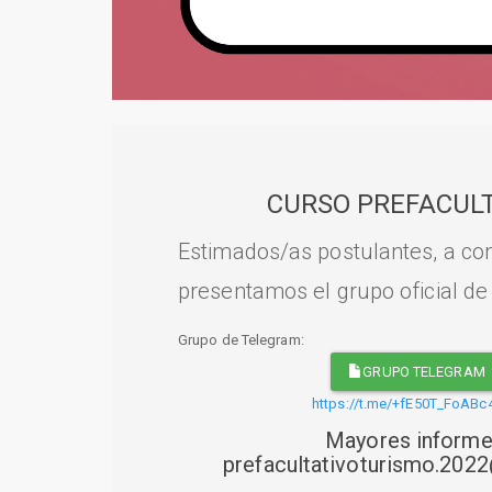
CURSO PREFACULT
Estimados/as postulantes, a con
presentamos el grupo oficial de
Grupo de Telegram:
GRUPO TELEGRAM
https://t.me/+fE50T_FoABc
Mayores informe
prefacultativoturismo.20