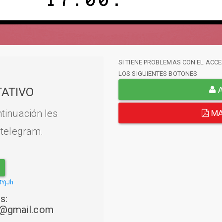
SI TIENE PROBLEMAS CON EL ACCE
LOS SIGUIENTES BOTONES
A
ATIVO
tinuación les
MA
 telegram.
4YjJh
s:
22@gmail.com