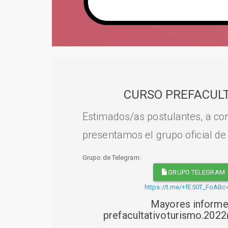
CURSO PREFACULT
Estimados/as postulantes, a con
presentamos el grupo oficial de
Grupo de Telegram:
GRUPO TELEGRAM
https://t.me/+fE50T_FoABc
Mayores informe
prefacultativoturismo.20