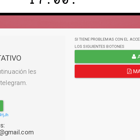
SI TIENE PROBLEMAS CON EL ACCE
LOS SIGUIENTES BOTONES
A
ATIVO
tinuación les
MA
 telegram.
4YjJh
s:
22@gmail.com