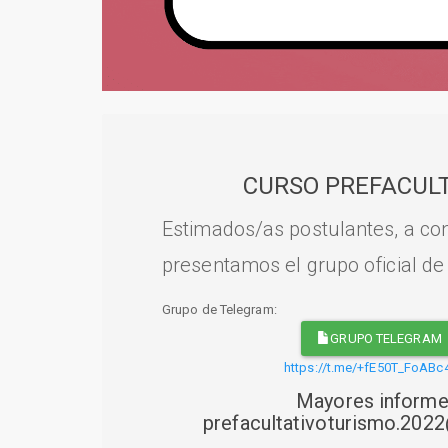
CURSO PREFACULT
Estimados/as postulantes, a con
presentamos el grupo oficial de
Grupo de Telegram:
GRUPO TELEGRAM
https://t.me/+fE50T_FoABc
Mayores informe
prefacultativoturismo.20