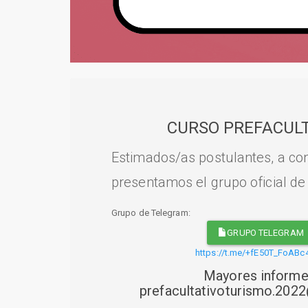
CURSO PREFACULT
Estimados/as postulantes, a con
presentamos el grupo oficial de
Grupo de Telegram:
GRUPO TELEGRAM
https://t.me/+fE50T_FoABc
Mayores informe
prefacultativoturismo.20