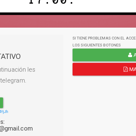
SI TIENE PROBLEMAS CON EL ACCE
LOS SIGUIENTES BOTONES
A
ATIVO
tinuación les
MA
 telegram.
4YjJh
s:
22@gmail.com