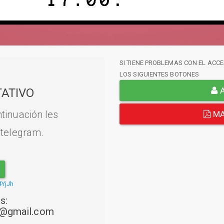
SI TIENE PROBLEMAS CON EL ACCE
LOS SIGUIENTES BOTONES
A
ATIVO
tinuación les
MA
 telegram.
4YjJh
s:
22@gmail.com