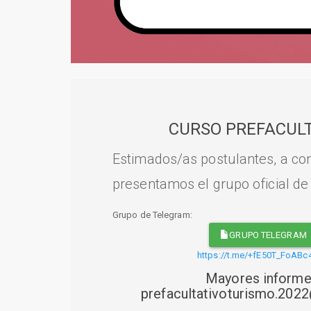
CURSO PREFACULT
Estimados/as postulantes, a con
presentamos el grupo oficial de
Grupo de Telegram:
GRUPO TELEGRAM
https://t.me/+fE50T_FoABc
Mayores informe
prefacultativoturismo.20