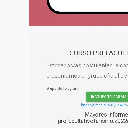
CURSO PREFACULT
Estimados/as postulantes, a con
presentamos el grupo oficial de
Grupo de Telegram:
GRUPO TELEGRAM
https://t.me/+fE50T_FoABc
Mayores informe
prefacultativoturismo.20