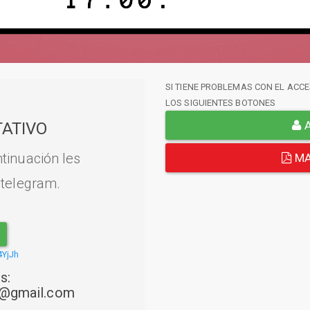
SI TIENE PROBLEMAS CON EL ACCE
LOS SIGUIENTES BOTONES
A
ATIVO
tinuación les
MA
 telegram.
4YjJh
s:
22@gmail.com