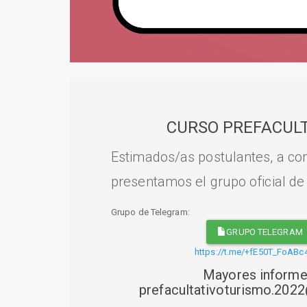
CURSO PREFACULT
Estimados/as postulantes, a con
presentamos el grupo oficial de
Grupo de Telegram:
GRUPO TELEGRAM
https://t.me/+fE50T_FoABc
Mayores informe
prefacultativoturismo.20