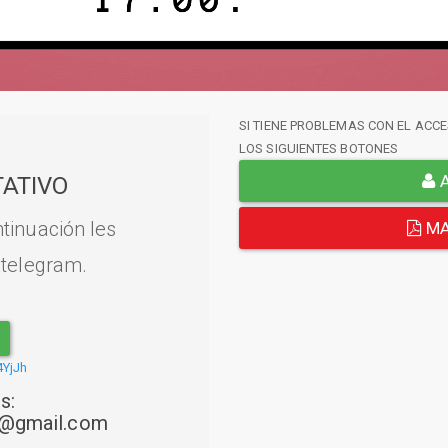
SI TIENE PROBLEMAS CON EL ACCE
LOS SIGUIENTES BOTONES
A
ATIVO
tinuación les
MA
 telegram.
4YjJh
s:
22@gmail.com