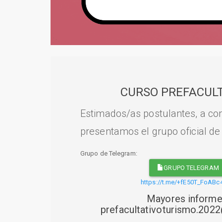
CURSO PREFACULT
Estimados/as postulantes, a con
presentamos el grupo oficial de
Grupo de Telegram:
GRUPO TELEGRAM
https://t.me/+fE50T_FoABc
Mayores informe
prefacultativoturismo.20