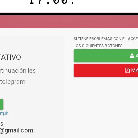
SI TIENE PROBLEMAS CON EL ACCE
LOS SIGUIENTES BOTONES
A
ATIVO
tinuación les
MA
 telegram.
4YjJh
s:
22@gmail.com