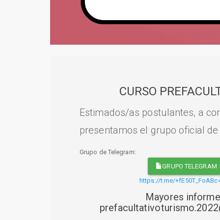
CURSO PREFACULT
Estimados/as postulantes, a con
presentamos el grupo oficial de
Grupo de Telegram:
GRUPO TELEGRAM
https://t.me/+fE50T_FoABc
Mayores informe
prefacultativoturismo.20