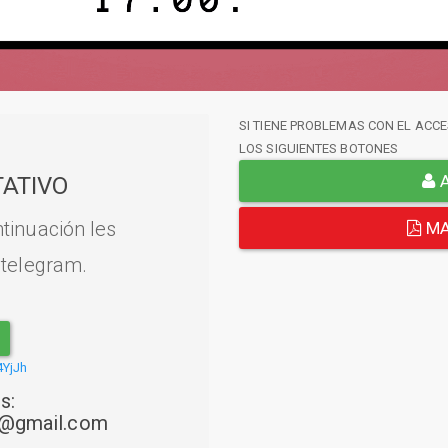
SI TIENE PROBLEMAS CON EL ACCE
LOS SIGUIENTES BOTONES
A
ATIVO
tinuación les
MA
 telegram.
4YjJh
s:
22@gmail.com