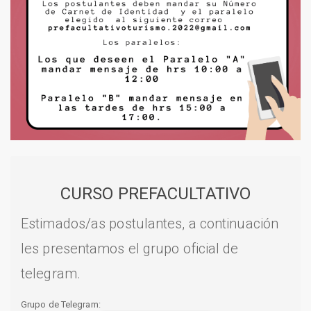
CURSO PREFACULTATIVO
Estimados/as postulantes, a continuación
les presentamos el grupo oficial de
telegram.
Grupo de Telegram: