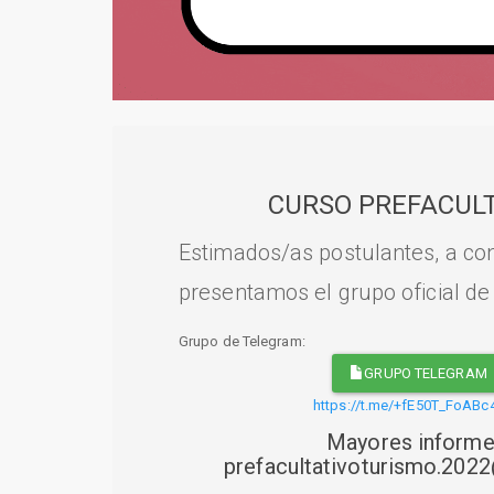
CURSO PREFACULT
Estimados/as postulantes, a con
presentamos el grupo oficial de
Grupo de Telegram:
GRUPO TELEGRAM
https://t.me/+fE50T_FoABc
Mayores informe
prefacultativoturismo.20