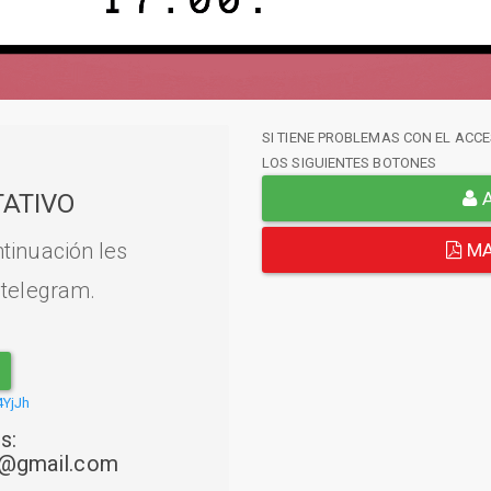
SI TIENE PROBLEMAS CON EL ACCE
LOS SIGUIENTES BOTONES
A
ATIVO
tinuación les
MA
 telegram.
4YjJh
s:
22@gmail.com