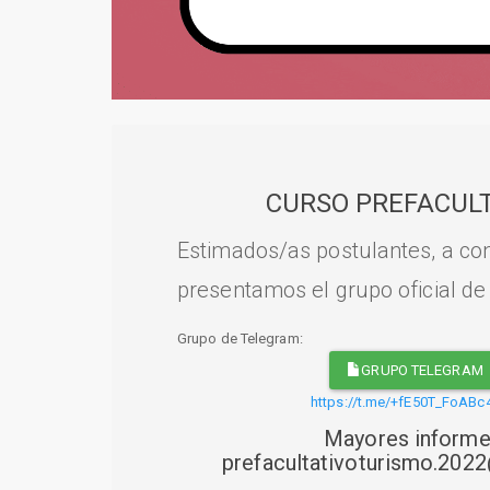
CURSO PREFACULT
Estimados/as postulantes, a con
presentamos el grupo oficial de
Grupo de Telegram:
GRUPO TELEGRAM
https://t.me/+fE50T_FoABc
Mayores informe
prefacultativoturismo.20