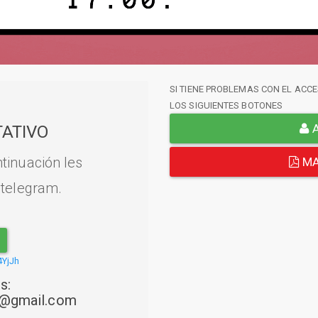
SI TIENE PROBLEMAS CON EL ACCE
LOS SIGUIENTES BOTONES
A
ATIVO
tinuación les
MA
 telegram.
4YjJh
s:
22@gmail.com