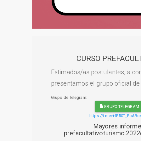
CURSO PREFACULT
Estimados/as postulantes, a con
presentamos el grupo oficial de
Grupo de Telegram:
GRUPO TELEGRAM
https://t.me/+fE50T_FoABc
Mayores informe
prefacultativoturismo.20