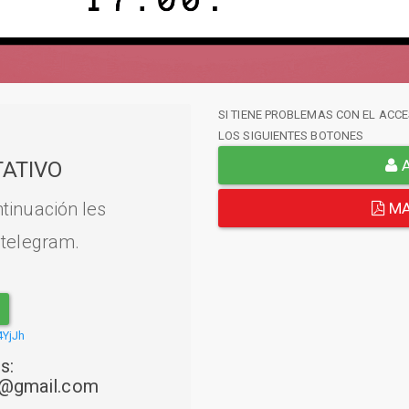
SI TIENE PROBLEMAS CON EL ACCE
LOS SIGUIENTES BOTONES
A
ATIVO
tinuación les
MA
 telegram.
4YjJh
s:
22@gmail.com