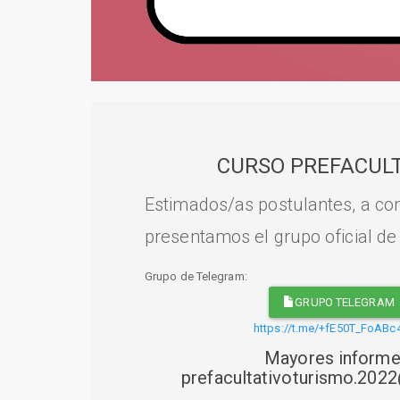
CURSO PREFACULT
Estimados/as postulantes, a con
presentamos el grupo oficial de
Grupo de Telegram:
GRUPO TELEGRAM
https://t.me/+fE50T_FoABc
Mayores informe
prefacultativoturismo.20