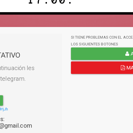
SI TIENE PROBLEMAS CON EL ACCE
LOS SIGUIENTES BOTONES
A
ATIVO
tinuación les
MA
 telegram.
4YjJh
s:
22@gmail.com