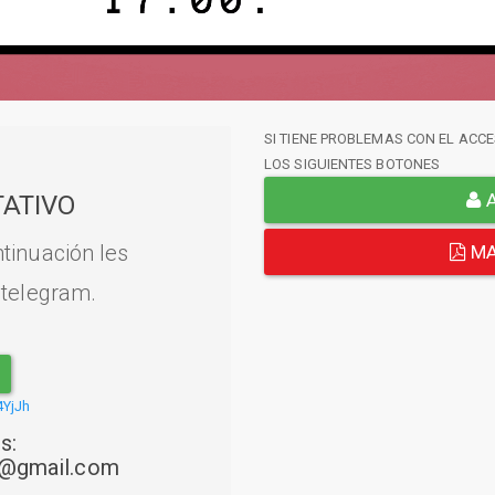
SI TIENE PROBLEMAS CON EL ACCE
LOS SIGUIENTES BOTONES
A
ATIVO
tinuación les
MA
 telegram.
4YjJh
s:
22@gmail.com