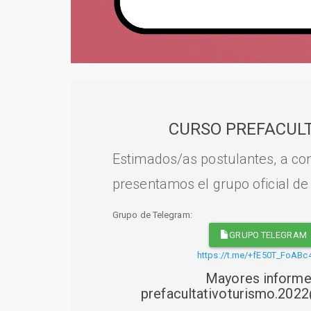
CURSO PREFACULT
Estimados/as postulantes, a con
presentamos el grupo oficial de
Grupo de Telegram:
GRUPO TELEGRAM
https://t.me/+fE50T_FoABc
Mayores informe
prefacultativoturismo.20