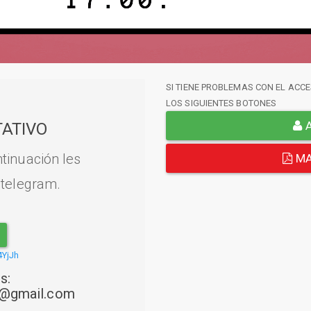
SI TIENE PROBLEMAS CON EL ACCE
LOS SIGUIENTES BOTONES
A
ATIVO
tinuación les
MA
 telegram.
4YjJh
s:
22@gmail.com