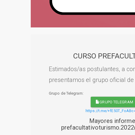
CURSO PREFACULT
Estimados/as postulantes, a con
presentamos el grupo oficial de
Grupo de Telegram:
GRUPO TELEGRAM
https://t.me/+fE50T_FoABc
Mayores informe
prefacultativoturismo.20