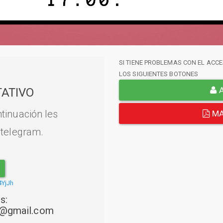
SI TIENE PROBLEMAS CON EL ACCE
LOS SIGUIENTES BOTONES
A
ATIVO
tinuación les
MA
 telegram.
4YjJh
s:
22@gmail.com