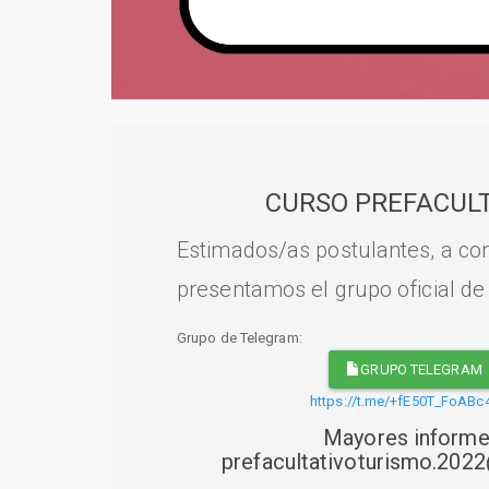
CURSO PREFACULT
Estimados/as postulantes, a con
presentamos el grupo oficial de
Grupo de Telegram:
GRUPO TELEGRAM
https://t.me/+fE50T_FoABc
Mayores informe
prefacultativoturismo.20