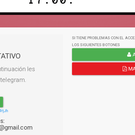
SI TIENE PROBLEMAS CON EL ACCE
LOS SIGUIENTES BOTONES
A
ATIVO
tinuación les
MA
 telegram.
4YjJh
s:
22@gmail.com