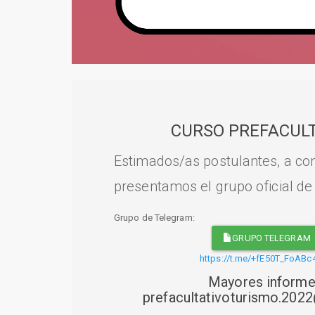
CURSO PREFACULT
Estimados/as postulantes, a con
presentamos el grupo oficial de
Grupo de Telegram:
GRUPO TELEGRAM
https://t.me/+fE50T_FoABc
Mayores informe
prefacultativoturismo.20