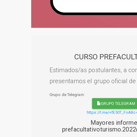
CURSO PREFACULT
Estimados/as postulantes, a con
presentamos el grupo oficial de
Grupo de Telegram:
GRUPO TELEGRAM
https://t.me/+fE50T_FoABc
Mayores informe
prefacultativoturismo.20