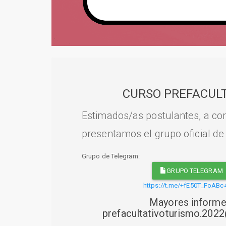
CURSO PREFACULT
Estimados/as postulantes, a con
presentamos el grupo oficial de
Grupo de Telegram:
GRUPO TELEGRAM
https://t.me/+fE50T_FoABc
Mayores informe
prefacultativoturismo.20