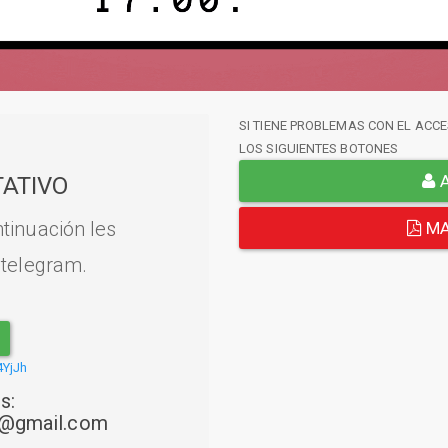
SI TIENE PROBLEMAS CON EL ACCE
LOS SIGUIENTES BOTONES
A
ATIVO
tinuación les
MA
 telegram.
4YjJh
s:
22@gmail.com