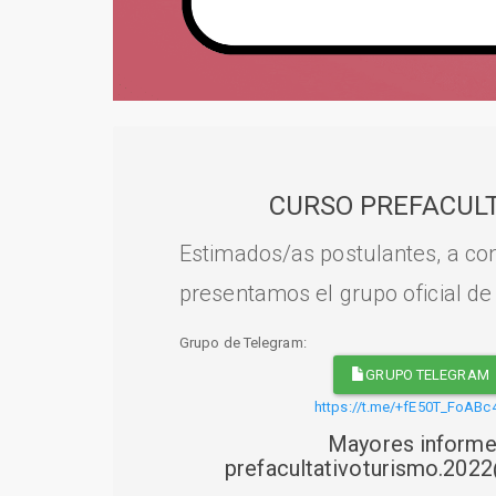
CURSO PREFACULT
Estimados/as postulantes, a con
presentamos el grupo oficial de
Grupo de Telegram:
GRUPO TELEGRAM
https://t.me/+fE50T_FoABc
Mayores informe
prefacultativoturismo.20