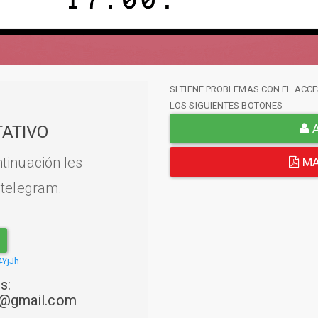
SI TIENE PROBLEMAS CON EL ACCE
LOS SIGUIENTES BOTONES
A
ATIVO
tinuación les
MA
 telegram.
4YjJh
s:
22@gmail.com