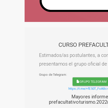
CURSO PREFACULT
Estimados/as postulantes, a con
presentamos el grupo oficial de
Grupo de Telegram:
GRUPO TELEGRAM
https://t.me/+fE50T_FoABc
Mayores informe
prefacultativoturismo.20