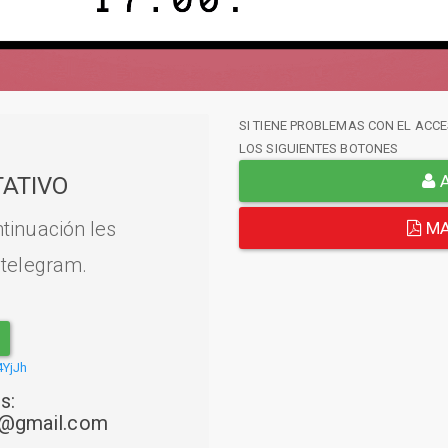
SI TIENE PROBLEMAS CON EL ACCE
LOS SIGUIENTES BOTONES
A
ATIVO
tinuación les
MA
 telegram.
4YjJh
s:
22@gmail.com