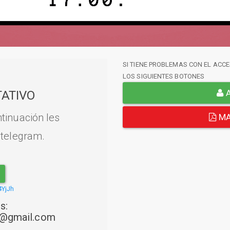
SI TIENE PROBLEMAS CON EL ACCE
LOS SIGUIENTES BOTONES
A
ATIVO
tinuación les
MA
 telegram.
4YjJh
s:
22@gmail.com