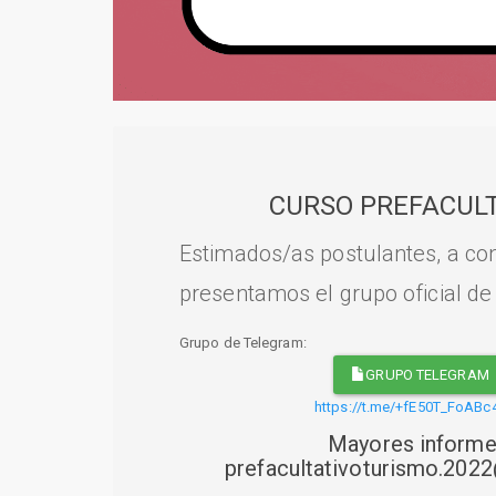
CURSO PREFACULT
Estimados/as postulantes, a con
presentamos el grupo oficial de
Grupo de Telegram:
GRUPO TELEGRAM
https://t.me/+fE50T_FoABc
Mayores informe
prefacultativoturismo.20