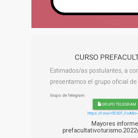
CURSO PREFACULT
Estimados/as postulantes, a con
presentamos el grupo oficial de
Grupo de Telegram:
GRUPO TELEGRAM
https://t.me/+fE50T_FoABc
Mayores informe
prefacultativoturismo.20