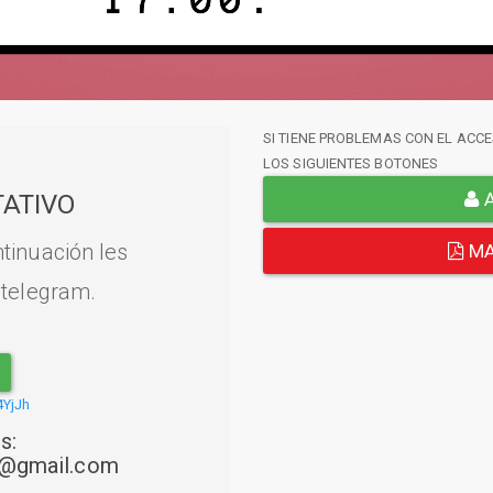
SI TIENE PROBLEMAS CON EL ACCE
LOS SIGUIENTES BOTONES
A
ATIVO
tinuación les
MA
 telegram.
4YjJh
s:
22@gmail.com