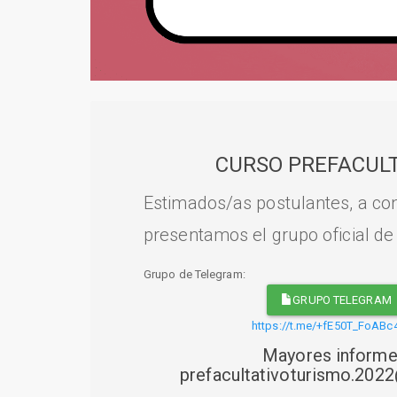
CURSO PREFACULT
Estimados/as postulantes, a con
presentamos el grupo oficial de
Grupo de Telegram:
GRUPO TELEGRAM
https://t.me/+fE50T_FoABc
Mayores informe
prefacultativoturismo.20