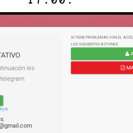
SI TIENE PROBLEMAS CON EL ACCE
LOS SIGUIENTES BOTONES
A
ATIVO
tinuación les
MA
 telegram.
4YjJh
s:
22@gmail.com