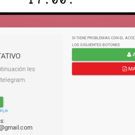
SI TIENE PROBLEMAS CON EL ACCE
LOS SIGUIENTES BOTONES
A
ATIVO
tinuación les
MA
 telegram.
4YjJh
s:
22@gmail.com