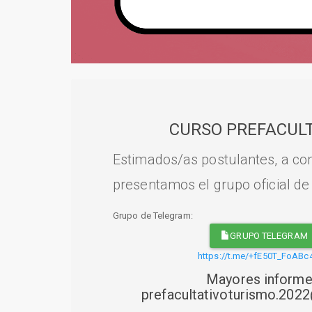
CURSO PREFACULT
Estimados/as postulantes, a con
presentamos el grupo oficial de
Grupo de Telegram:
GRUPO TELEGRAM
https://t.me/+fE50T_FoABc
Mayores informe
prefacultativoturismo.20