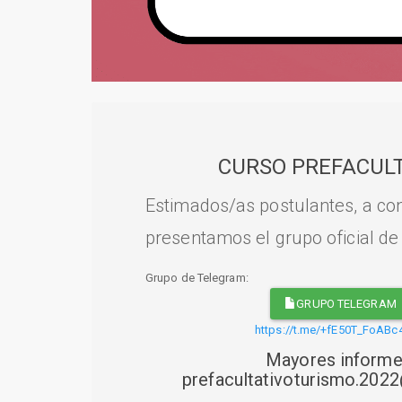
CURSO PREFACULT
Estimados/as postulantes, a con
presentamos el grupo oficial de
Grupo de Telegram:
GRUPO TELEGRAM
https://t.me/+fE50T_FoABc
Mayores informe
prefacultativoturismo.20