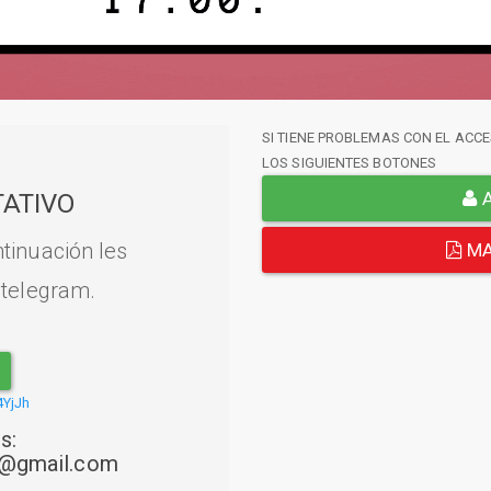
SI TIENE PROBLEMAS CON EL ACCE
LOS SIGUIENTES BOTONES
A
ATIVO
tinuación les
MA
 telegram.
4YjJh
s:
22@gmail.com