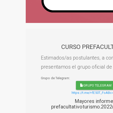
CURSO PREFACULT
Estimados/as postulantes, a con
presentamos el grupo oficial de
Grupo de Telegram:
GRUPO TELEGRAM
https://t.me/+fE50T_FoABc
Mayores informe
prefacultativoturismo.20