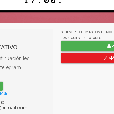
SI TIENE PROBLEMAS CON EL ACCE
LOS SIGUIENTES BOTONES
A
ATIVO
tinuación les
MA
 telegram.
4YjJh
s:
22@gmail.com