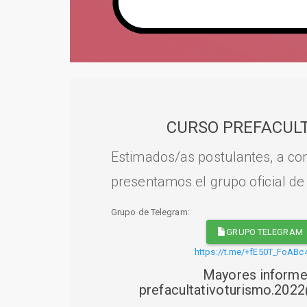
CURSO PREFACULT
Estimados/as postulantes, a con
presentamos el grupo oficial de
Grupo de Telegram:
GRUPO TELEGRAM
https://t.me/+fE50T_FoABc
Mayores informe
prefacultativoturismo.20