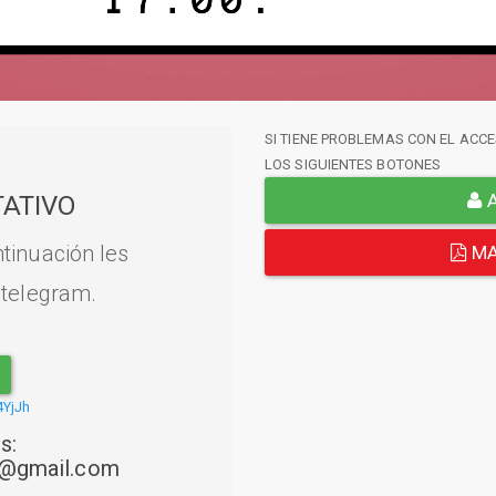
SI TIENE PROBLEMAS CON EL ACCE
LOS SIGUIENTES BOTONES
A
ATIVO
tinuación les
MA
 telegram.
4YjJh
s:
22@gmail.com