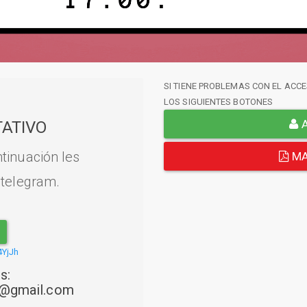
SI TIENE PROBLEMAS CON EL ACCE
LOS SIGUIENTES BOTONES
A
ATIVO
tinuación les
MA
 telegram.
4YjJh
s:
22@gmail.com