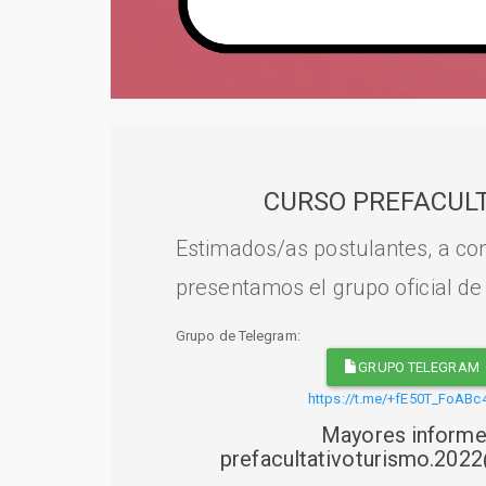
CURSO PREFACULT
Estimados/as postulantes, a con
presentamos el grupo oficial de
Grupo de Telegram:
GRUPO TELEGRAM
https://t.me/+fE50T_FoABc
Mayores informe
prefacultativoturismo.20