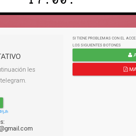
SI TIENE PROBLEMAS CON EL ACCE
LOS SIGUIENTES BOTONES
A
ATIVO
tinuación les
MA
 telegram.
4YjJh
s:
22@gmail.com