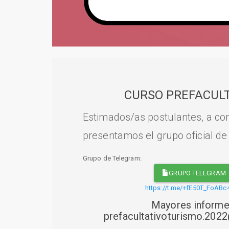
CURSO PREFACULT
Estimados/as postulantes, a con
presentamos el grupo oficial de
Grupo de Telegram:
GRUPO TELEGRAM
https://t.me/+fE50T_FoABc
Mayores informe
prefacultativoturismo.20