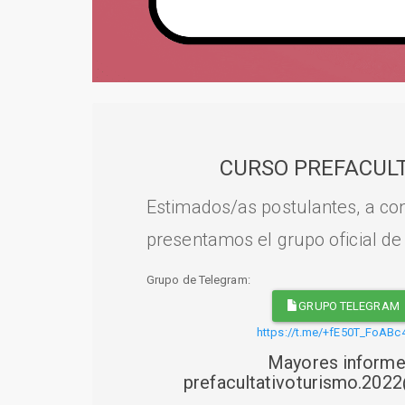
CURSO PREFACULT
Estimados/as postulantes, a con
presentamos el grupo oficial de
Grupo de Telegram:
GRUPO TELEGRAM
https://t.me/+fE50T_FoABc
Mayores informe
prefacultativoturismo.20