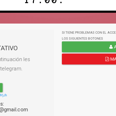
SI TIENE PROBLEMAS CON EL ACCE
LOS SIGUIENTES BOTONES
A
ATIVO
tinuación les
MA
 telegram.
4YjJh
s:
22@gmail.com