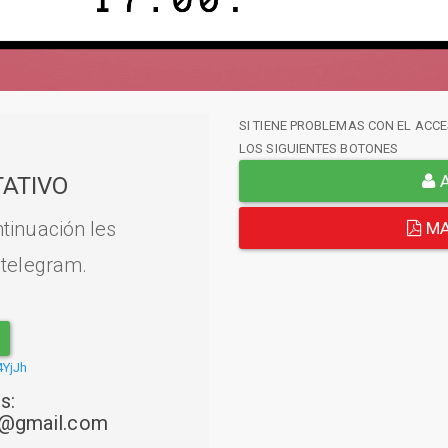
SI TIENE PROBLEMAS CON EL ACCE
LOS SIGUIENTES BOTONES
A
ATIVO
tinuación les
MA
 telegram.
4YjJh
s:
22@gmail.com