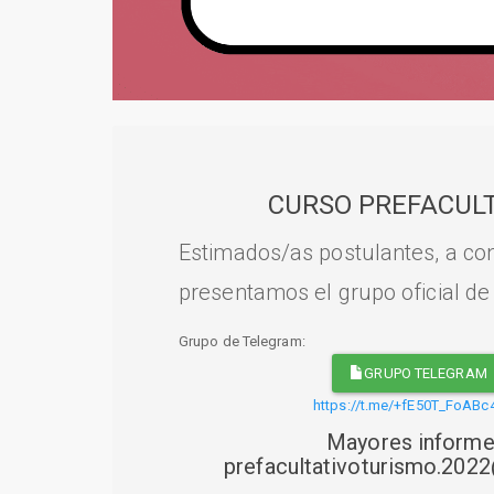
CURSO PREFACULT
Estimados/as postulantes, a con
presentamos el grupo oficial de
Grupo de Telegram:
GRUPO TELEGRAM
https://t.me/+fE50T_FoABc
Mayores informe
prefacultativoturismo.20