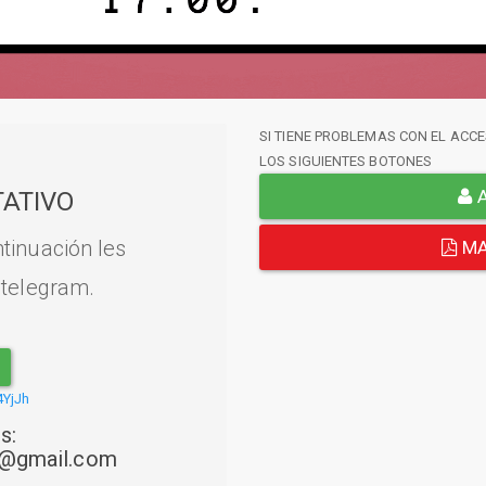
SI TIENE PROBLEMAS CON EL ACCE
LOS SIGUIENTES BOTONES
A
ATIVO
tinuación les
MA
 telegram.
4YjJh
s:
22@gmail.com