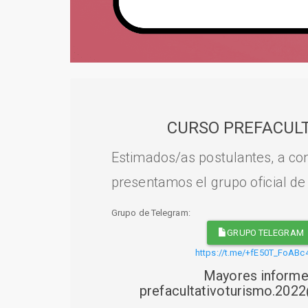
CURSO PREFACULT
Estimados/as postulantes, a con
presentamos el grupo oficial de
Grupo de Telegram:
GRUPO TELEGRAM
https://t.me/+fE50T_FoABc
Mayores informe
prefacultativoturismo.20