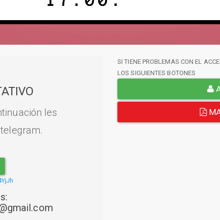
SI TIENE PROBLEMAS CON EL ACCE
LOS SIGUIENTES BOTONES
A
ATIVO
tinuación les
MA
 telegram.
4YjJh
s:
22@gmail.com