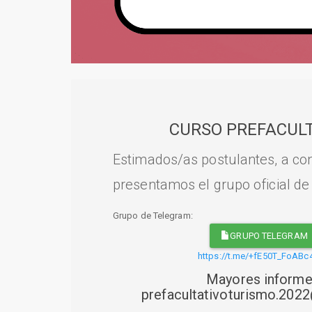
CURSO PREFACULT
Estimados/as postulantes, a con
presentamos el grupo oficial de
Grupo de Telegram:
GRUPO TELEGRAM
https://t.me/+fE50T_FoABc
Mayores informe
prefacultativoturismo.20