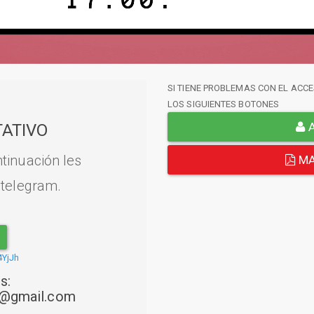
SI TIENE PROBLEMAS CON EL ACCE
LOS SIGUIENTES BOTONES
A
ATIVO
tinuación les
MA
 telegram.
4YjJh
s:
22@gmail.com