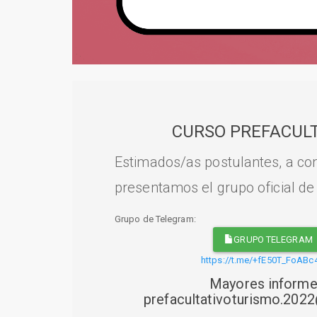
CURSO PREFACULT
Estimados/as postulantes, a con
presentamos el grupo oficial de
Grupo de Telegram:
GRUPO TELEGRAM
https://t.me/+fE50T_FoABc
Mayores informe
prefacultativoturismo.20