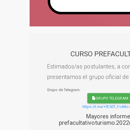
CURSO PREFACULT
Estimados/as postulantes, a con
presentamos el grupo oficial de
Grupo de Telegram:
GRUPO TELEGRAM
https://t.me/+fE50T_FoABc
Mayores informe
prefacultativoturismo.20