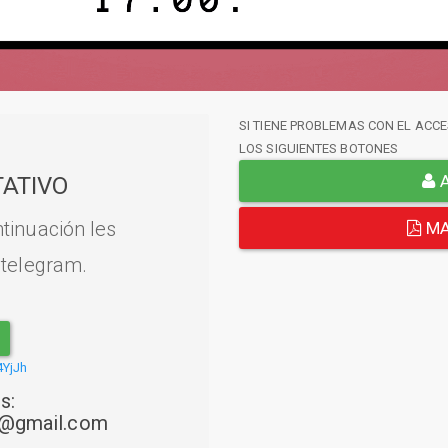
SI TIENE PROBLEMAS CON EL ACCE
LOS SIGUIENTES BOTONES
A
ATIVO
tinuación les
MA
 telegram.
4YjJh
s:
22@gmail.com