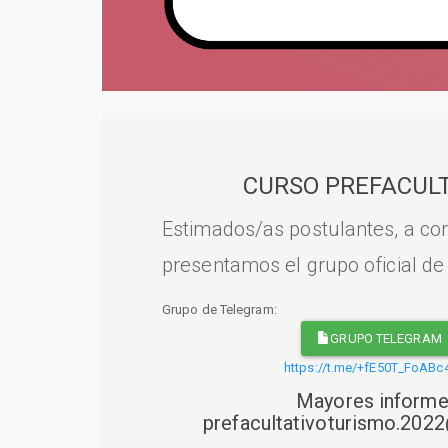
CURSO PREFACULT
Estimados/as postulantes, a con
presentamos el grupo oficial de
Grupo de Telegram:
GRUPO TELEGRAM
https://t.me/+fE50T_FoABc
Mayores informe
prefacultativoturismo.20