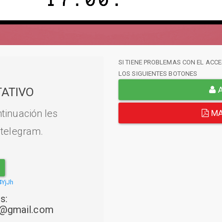
SI TIENE PROBLEMAS CON EL ACCE
LOS SIGUIENTES BOTONES
A
ATIVO
tinuación les
MA
 telegram.
4YjJh
s:
22@gmail.com