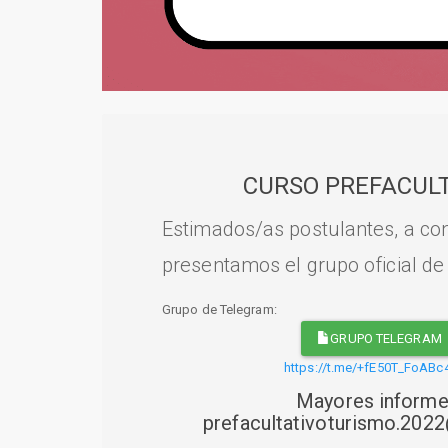
CURSO PREFACULT
Estimados/as postulantes, a con
presentamos el grupo oficial de
Grupo de Telegram:
GRUPO TELEGRAM
https://t.me/+fE50T_FoABc
Mayores informe
prefacultativoturismo.20