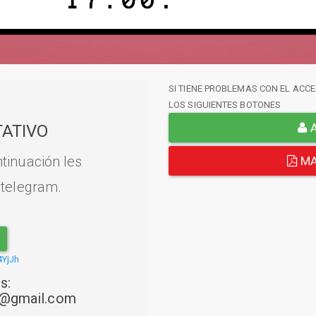
SI TIENE PROBLEMAS CON EL ACCE
LOS SIGUIENTES BOTONES
A
ATIVO
tinuación les
MA
 telegram.
4YjJh
s:
22@gmail.com