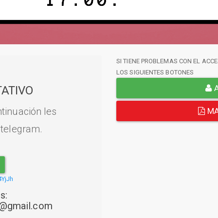
SI TIENE PROBLEMAS CON EL ACCE
LOS SIGUIENTES BOTONES
A
ATIVO
tinuación les
MA
 telegram.
4YjJh
s:
22@gmail.com