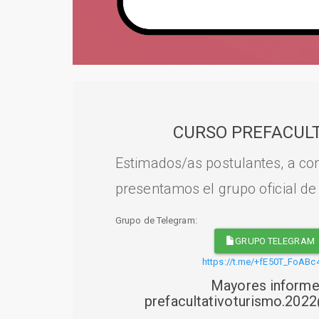
CURSO PREFACULT
Estimados/as postulantes, a con
presentamos el grupo oficial de
Grupo de Telegram:
GRUPO TELEGRAM
https://t.me/+fE50T_FoABc
Mayores informe
prefacultativoturismo.20