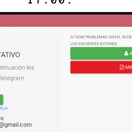
SI TIENE PROBLEMAS CON EL ACCE
LOS SIGUIENTES BOTONES
A
ATIVO
tinuación les
MA
 telegram.
4YjJh
s:
22@gmail.com