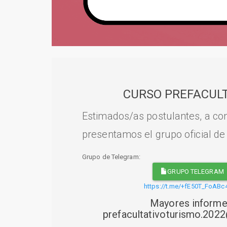
CURSO PREFACULT
Estimados/as postulantes, a con
presentamos el grupo oficial de
Grupo de Telegram:
GRUPO TELEGRAM
https://t.me/+fE50T_FoABc
Mayores informe
prefacultativoturismo.20