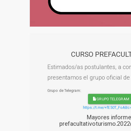
CURSO PREFACULT
Estimados/as postulantes, a con
presentamos el grupo oficial de
Grupo de Telegram:
GRUPO TELEGRAM
https://t.me/+fE50T_FoABc
Mayores informe
prefacultativoturismo.20