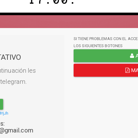
SI TIENE PROBLEMAS CON EL ACCE
LOS SIGUIENTES BOTONES
A
ATIVO
tinuación les
MA
 telegram.
4YjJh
s:
22@gmail.com