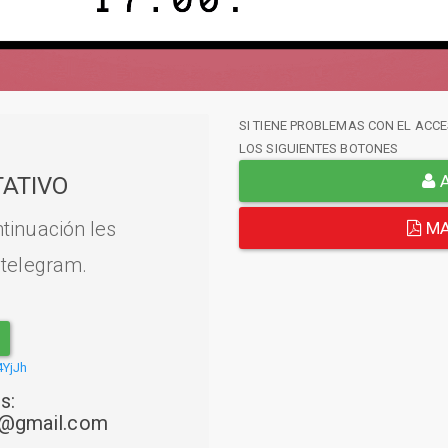
SI TIENE PROBLEMAS CON EL ACCE
LOS SIGUIENTES BOTONES
A
ATIVO
tinuación les
MA
 telegram.
4YjJh
s:
22@gmail.com