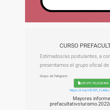
CURSO PREFACULT
Estimados/as postulantes, a con
presentamos el grupo oficial de
Grupo de Telegram:
GRUPO TELEGRAM
https://t.me/+fE50T_FoABc
Mayores informe
prefacultativoturismo.20