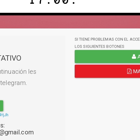
SI TIENE PROBLEMAS CON EL ACCE
LOS SIGUIENTES BOTONES
A
ATIVO
tinuación les
MA
 telegram.
4YjJh
s:
22@gmail.com