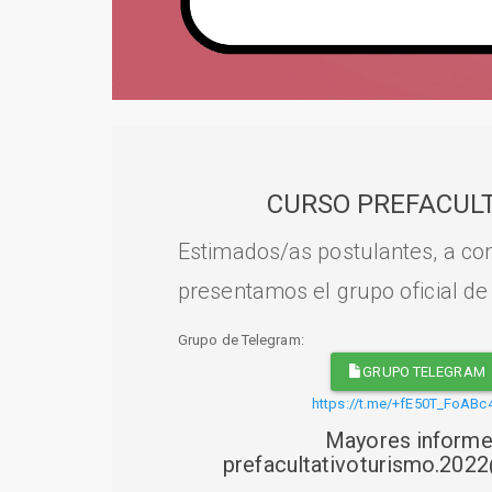
CURSO PREFACULT
Estimados/as postulantes, a con
presentamos el grupo oficial de
Grupo de Telegram:
GRUPO TELEGRAM
https://t.me/+fE50T_FoABc
Mayores informe
prefacultativoturismo.20