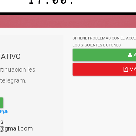
SI TIENE PROBLEMAS CON EL ACCE
LOS SIGUIENTES BOTONES
A
ATIVO
tinuación les
MA
 telegram.
4YjJh
s:
22@gmail.com