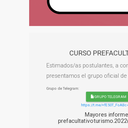
CURSO PREFACULT
Estimados/as postulantes, a con
presentamos el grupo oficial de
Grupo de Telegram:
GRUPO TELEGRAM
https://t.me/+fE50T_FoABc
Mayores informe
prefacultativoturismo.20