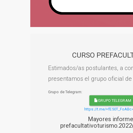
CURSO PREFACULT
Estimados/as postulantes, a con
presentamos el grupo oficial de
Grupo de Telegram:
GRUPO TELEGRAM
https://t.me/+fE50T_FoABc
Mayores informe
prefacultativoturismo.20