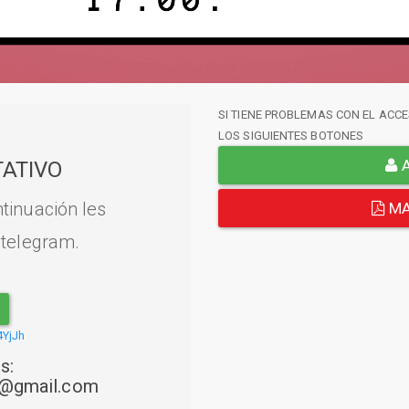
SI TIENE PROBLEMAS CON EL ACCE
LOS SIGUIENTES BOTONES
A
ATIVO
tinuación les
MA
 telegram.
4YjJh
s:
22@gmail.com