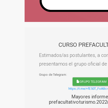
CURSO PREFACULT
Estimados/as postulantes, a con
presentamos el grupo oficial de
Grupo de Telegram:
GRUPO TELEGRAM
https://t.me/+fE50T_FoABc
Mayores informe
prefacultativoturismo.20