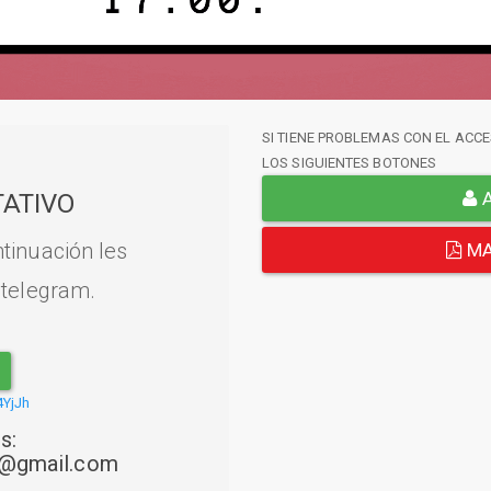
SI TIENE PROBLEMAS CON EL ACCE
LOS SIGUIENTES BOTONES
A
ATIVO
tinuación les
MA
 telegram.
4YjJh
s:
22@gmail.com