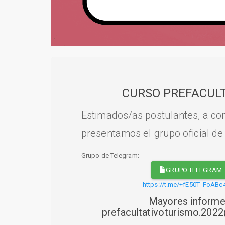
CURSO PREFACULT
Estimados/as postulantes, a con
presentamos el grupo oficial de
Grupo de Telegram:
GRUPO TELEGRAM
https://t.me/+fE50T_FoABc
Mayores informe
prefacultativoturismo.20