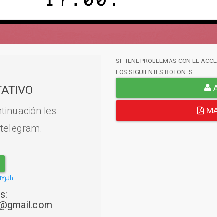
SI TIENE PROBLEMAS CON EL ACCE
LOS SIGUIENTES BOTONES
A
ATIVO
tinuación les
MA
 telegram.
4YjJh
s:
22@gmail.com