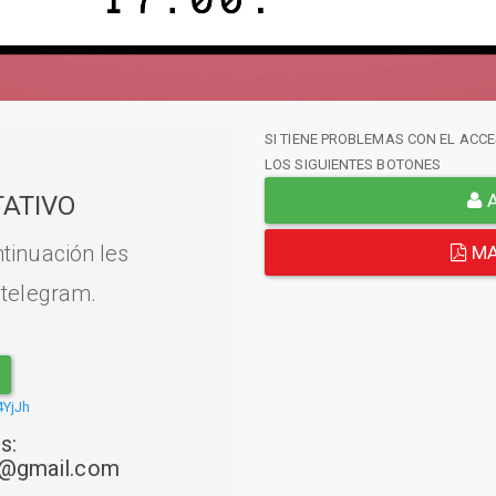
SI TIENE PROBLEMAS CON EL ACCE
LOS SIGUIENTES BOTONES
A
ATIVO
tinuación les
MA
 telegram.
4YjJh
s:
22@gmail.com