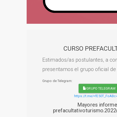
CURSO PREFACULT
Estimados/as postulantes, a con
presentamos el grupo oficial de
Grupo de Telegram:
GRUPO TELEGRAM
https://t.me/+fE50T_FoABc
Mayores informe
prefacultativoturismo.20